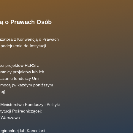
ją o Prawach Osób
lizatora z Konwencją o Prawach
odejrzenia do Instytucji
ści projektów FERS z
nicy projektów lub ich
rażaniu funduszy Unii
 pomocą (w każdym poniższym
ej):
 Ministerstwo Funduszy i Polityki
ytucji Pośredniczącej:
83 Warszawa
gionalnej lub Kancelarii