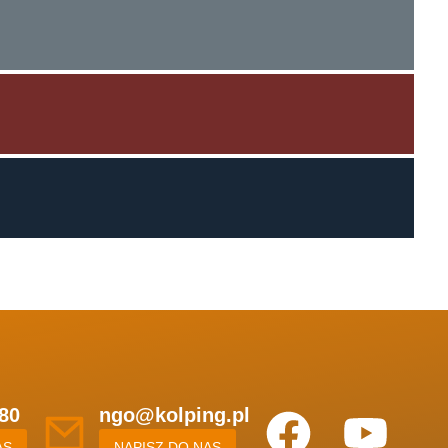
80
ngo@kolping.pl
AS
NAPISZ DO NAS