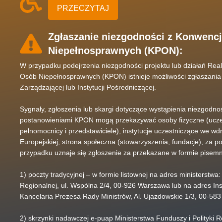
PRZECZYTAJ
Zgłaszanie niezgodności z Konwenc
Niepełnosprawnych (KPON):
W przypadku podejrzenia niezgodności projektu lub działań Rea
Osób Niepełnosprawnych (KPON) istnieje możliwości zgłaszania p
Zarządzającej lub Instytucji Pośredniczącej.
Sygnały, zgłoszenia lub skargi dotyczące wystąpienia niezgodno
postanowieniami KPON mogą przekazywać osoby fizyczne (uczest
pełnomocnicy i przedstawiciele), instytucje uczestniczące we wd
Europejskiej, strona społeczna (stowarzyszenia, fundacje), za
przypadku uznaje się zgłoszenie za przekazane w formie pisemn
1) poczty tradycyjnej – w formie listownej na adres ministerstwa:
Regionalnej, ul. Wspólna 2/4, 00-926 Warszawa lub na adres Inst
Kancelaria Prezesa Rady Ministrów, Al. Ujazdowskie 1/3, 00-5
2) skrzynki nadawczej e-puap Ministerstwa Funduszy i Polityki Re