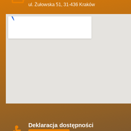
ul. Żułowska 51, 31-436 Kraków
Deklaracja dostępności