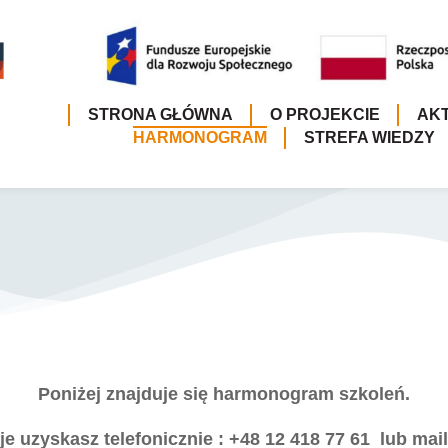
STRONA GŁÓWNA
O PROJEKCIE
AK
HARMONOGRAM
STREFA WIEDZY
Poniżej znajduje się harmonogram szkoleń.
e uzyskasz telefonicznie : +48 12 418 77 61
lub mai